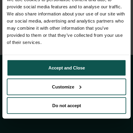
és más külső, harmadik fél által nyújtott
provide social media features and to analyse our traffic.
szolgáltatásokra nem érvényes.
We also share information about your use of our site with
our social media, advertising and analytics partners who
may combine it with other information that you’ve
További információért tekintse meg a
BOTANIQ
provided to them or that they’ve collected from your use
Benefit hűségprogram szabályzatát.
of their services.
Accept and Close
KAPCSOLAT
Customize
KAPCSOLATFELVÉTEL
Do not accept
Ossza meg véleményét!
Kövessen minket: