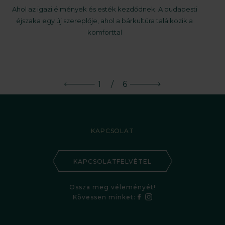
Ahol az igazi élmények és esték kezdődnek. A budapesti
éjszaka egy új szereplője, ahol a bárkultúra találkozik a
komforttal
1
/
6
KAPCSOLAT
KAPCSOLATFELVÉTEL
Ossza meg véleményét!
Kövessen minket: