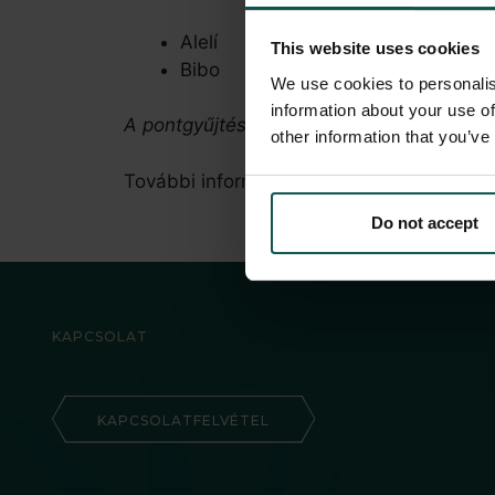
Alelí
This website uses cookies
Bibo
We use cookies to personalis
information about your use of
A pontgyűjtés a promóciós és szezonális a
other information that you’ve
További információért tekintse meg a
BOT
Do not accept
KAPCSOLAT
KAPCSOLATFELVÉTEL