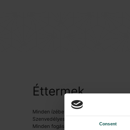
BOTANIQ COLLECTION
Éttermek
Minden ízében inspiráló és izgalmas
Szenvedélyesen kutatjuk a világ ízeit, és 
Consent
Minden fogás friss, helyi alapanyagokból, 