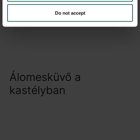
álomesküvődre!
Do not accept
Álomesküvő a
kastélyban