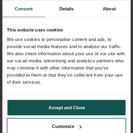
Consent
Details
About
This website uses cookies
We use cookies to personalise content and ads, to
provide social media features and to analyse our traffic.
Céges rendezvények
We also share information about your use of our site with
our social media, advertising and analytics partners who
elit szervezésben
may combine it with other information that you’ve
provided to them or that they’ve collected from your use
of their services.
Accept and Close
Mondj igent az
Customize