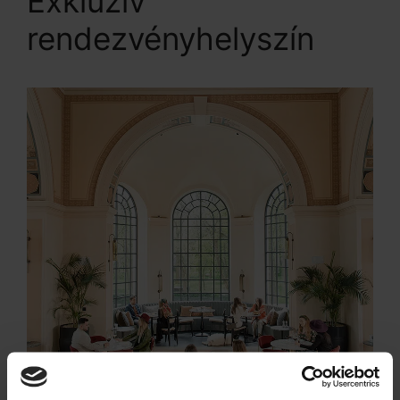
Exkluzív
rendezvényhelyszín