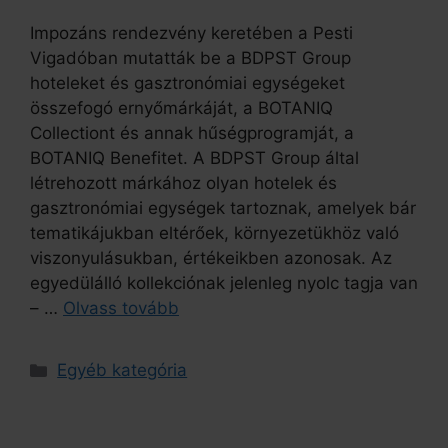
Impozáns rendezvény keretében a Pesti
Vigadóban mutatták be a BDPST Group
hoteleket és gasztronómiai egységeket
összefogó ernyőmárkáját, a BOTANIQ
Collectiont és annak hűségprogramját, a
BOTANIQ Benefitet. A BDPST Group által
létrehozott márkához olyan hotelek és
gasztronómiai egységek tartoznak, amelyek bár
tematikájukban eltérőek, környezetükhöz való
viszonyulásukban, értékeikben azonosak. Az
egyedülálló kollekciónak jelenleg nyolc tagja van
– …
Olvass tovább
Egyéb kategória