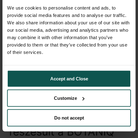
szerepelt. Az ünnepi gálaesten, amely a nemrég
We use cookies to personalise content and ads, to
megnyílt Dorothea Hotelben zajlott, összesen
provide social media features and to analyse our traffic.
27 elismerést adtak át Budapesten. A verseny
We also share information about your use of our site with
díjazása során – amely a Horeca-ágazat széles
our social media, advertising and analytics partners who
skáláját öleli fel – kiemelt szempont volt az
may combine it with other information that you’ve
újszerűség és hatékonyság szerepe a tervezési
provided to them or that they’ve collected from your use
folyamatokban. …
Olvass tovább
of their services.
Egyéb kategória
Accept and Close
Customize
Újabb nemzetközi
elismerésekben
Do not accept
részesült a BOTANIQ